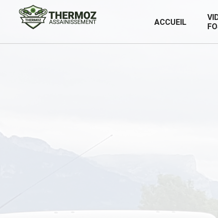
Skip
VI
ACCUEIL
to
FO
content